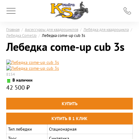
Главная
/
Аксессуары для квадроциклов
/
Лебёдка для квадроцикла
/
Лебедка ComeUp
/
Лебедка come-up cub 3s
Лебедка come-up cub 3s
8154
В наличии
42 500
₽
Тип лебедки
Стационарная
Трос
Синтетика