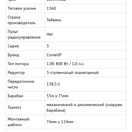
Тяговое усилие
1360
Страна
Тайвань
производитель
Пульт
Нет
радиоуправления
Серия
3
Бренд
ComeUP
Тип мотора
12В: 800 Вт / 1,0 л.с.
Редуктор
3-ступенчатый планетарный
Передаточное
138,5:1
число
Барабан
55м х 75мм
механический и динамический (снаружи
Тормоз
барабана)
Монтажный
76мм х 124мм
шаблон