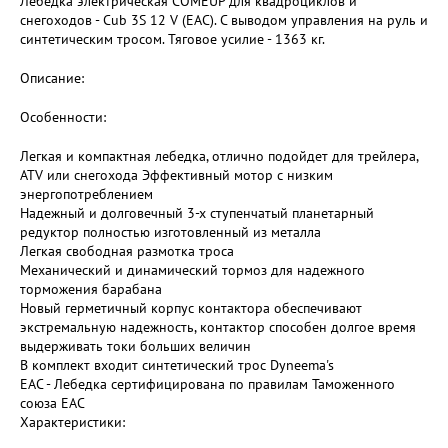
Лебедка электрическая COMEUP для квадроциклов и
снегоходов - Cub 3S 12 V (EAC). С выводом управления на руль и
синтетическим тросом. Тяговое усилие - 1363 кг.
Описание:
Особенности:
Легкая и компактная лебедка, отлично подойдет для трейлера,
ATV или снегохода Эффективный мотор с низким
энергопотреблением
Надежный и долговечный 3-х ступенчатый планетарный
редуктор полностью изготовленный из металла
Легкая свободная размотка троса
Механический и динамический тормоз для надежного
торможения барабана
Новый герметичный корпус контактора обеспечивают
экстремальную надежность, контактор способен долгое время
выдерживать токи больших величин
В комплект входит синтетический трос Dyneema's
ЕАС - Лебедка сертифицирована по правилам Таможенного
союза ЕАС
Характеристики: