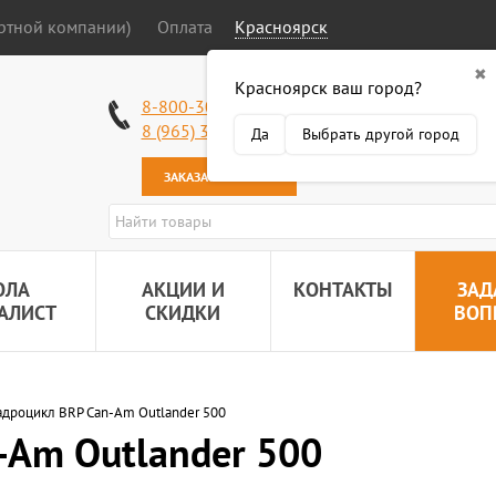
ортной компании)
Оплата
Красноярск
✖
Красноярск ваш город?
Работаем без в
8-800-301-50-58
Наша почта:
89
8 (965) 318-34-38
Да
Выбрать другой город
ЗАКАЗАТЬ ЗВОНОК
ОЛА
АКЦИИ И
КОНТАКТЫ
ЗАД
АЛИСТ
СКИДКИ
ВОП
адроцикл BRP Can-Am Outlander 500
-Am Outlander 500