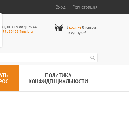
Вход
Регистрация
ыходных с 9:00 до 20:00
В
корзине
0
товаров
,
653183438@mail.ru
На сумму
0
₽
АТЬ
ПОЛИТИКА
РОС
КОНФИДЕНЦИАЛЬНОСТИ