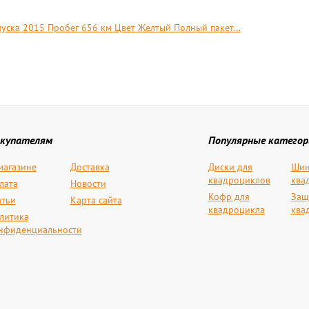
уска 2015 Пробег 656 км Цвет Желтый Полный пакет...
купателям
Популярные категор
магазине
Доставка
Диски для
Шин
квадроциклов
ква
лата
Новости
Кофр для
Защ
атьи
Карта сайта
квадроцикла
ква
литика
нфиденциальности