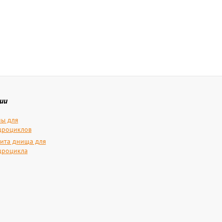
ии
ы для
дроциклов
ита днища для
дроцикла