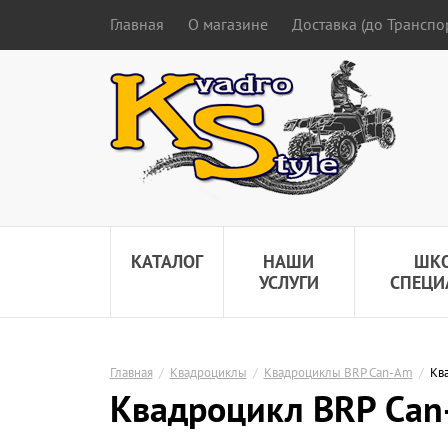
Главная
О магазине
Доставка (до Трансп
КАТАЛОГ
НАШИ
ШК
УСЛУГИ
СПЕЦИ
Главная
/
Квадроциклы
/
Квадроциклы BRP Can-Am
/
Кв
Квадроцикл BRP Can