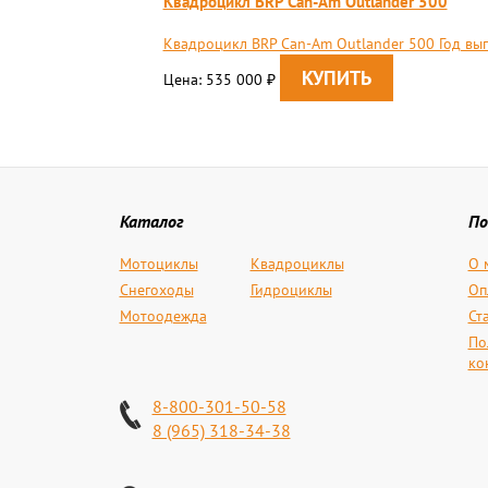
Квадроцикл BRP Can-Am Outlander 500
Квадроцикл BRP Can-Am Outlander 500 Год вып
Цена: 535 000
₽
Каталог
По
Мотоциклы
Квадроциклы
О 
Снегоходы
Гидроциклы
Оп
Мотоодежда
Ст
По
ко
8-800-301-50-58
8 (965) 318-34-38