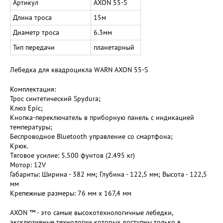
Артикул
AXON 55-S
Длина троса
15м
Диаметр троса
6.3мм
Тип передачи
планетарный
Лебедка для квадроцикла WARN AXON 55-S
Комплектация:
Трос синтетический Spydura;
Клюз Epic;
Кнопка-переключатель в приборную панель с индикацией
температуры;
Беспроводное Bluetooth управление со смартфона;
Крюк.
Тяговое усилие: 5.500 фунтов (2.495 кг)
Мотор: 12V
Габариты: Ширина - 382 мм; Глубина - 122,5 мм; Высота - 122,5
мм
Крепежные размеры: 76 мм х 167,4 мм
AXON ™ - это самые высокотехнологичные лебедки,
эксклюзивные технологии которых доступны только в