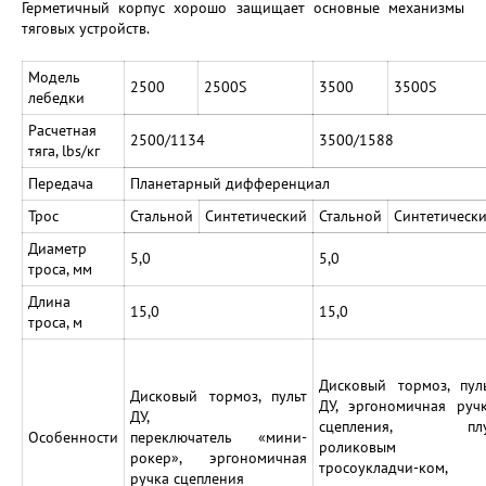
Герметичный корпус хорошо защищает основные механизмы
тяговых устройств.
Модель
2500
2500S
3500
3500S
лебедки
Расчетная
2500/1134
3500/1588
тяга, lbs/кг
Передача
Планетарный дифференциал
Трос
Стальной
Синтетический
Стальной
Синтетическ
Диаметр
5,0
5,0
троса, мм
Длина
15,0
15,0
троса, м
Дисковый тормоз, пул
Дисковый тормоз, пульт
ДУ, эргономичная руч
ДУ,
сцепления, плу
Особенности
переключатель «мини-
роликовым
рокер», эргономичная
тросоукладчи-ком,
ручка сцепления