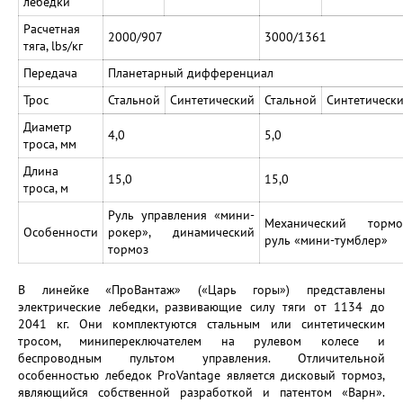
лебедки
Расчетная
2000/907
3000/1361
тяга, lbs/кг
Передача
Планетарный дифференциал
Трос
Стальной
Синтетический
Стальной
Синтетическ
Диаметр
4,0
5,0
троса, мм
Длина
15,0
15,0
троса, м
Руль управления «мини-
Механический тормо
Особенности
рокер», динамический
руль «мини-тумблер»
тормоз
В линейке «ПроВантаж» («Царь горы») представлены
электрические лебедки, развивающие силу тяги от 1134 до
2041 кг. Они комплектуются стальным или синтетическим
тросом, минипереключателем на рулевом колесе и
беспроводным пультом управления. Отличительной
особенностью лебедок ProVantage является дисковый тормоз,
являющийся собственной разработкой и патентом «Варн».