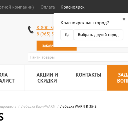
ортной компании)
Оплата
Красноярск
✖
Красноярск ваш город?
Работаем без в
8-800-301-50-58
Наша почта:
89
8 (965) 318-34-38
Да
Выбрать другой город
ЗАКАЗАТЬ ЗВОНОК
ОЛА
АКЦИИ И
КОНТАКТЫ
ЗАД
АЛИСТ
СКИДКИ
ВОП
адроцикла
/
Лебедка Варн/WARN
/
Лебедка WARN R 35-S
S