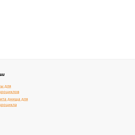
ии
ы для
дроциклов
ита днища для
дроцикла