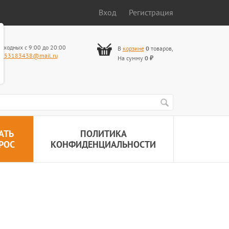
Вход
Регистрация
ыходных с 9:00 до 20:00
В
корзине
0
товаров
,
653183438@mail.ru
На сумму
0
₽
АТЬ
ПОЛИТИКА
РОС
КОНФИДЕНЦИАЛЬНОСТИ