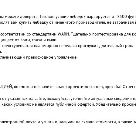
вы можете доверять. Тяговое усилие лебедок варьируется от 2500 фун
олят вам купить лебедку от именитого производителя, не затрачивая 
соответствии со стандартами WARN. Тщательно протестирована для ко
ищает от воды, грязи и пыли.
трехступенчатая планетарная передача прослужит длительный срок.
.
еспечивающий превосходное управление.
 возможна незначительная корректировка цен, просьба! Отнестис
 от указанных на сайте, пожалуйста, уточняйте актуальные сведения 
и каких условиях не является публичной офертой. Убедительно проси
электронной почте и узнать о наличии на складе, стоимости, а также