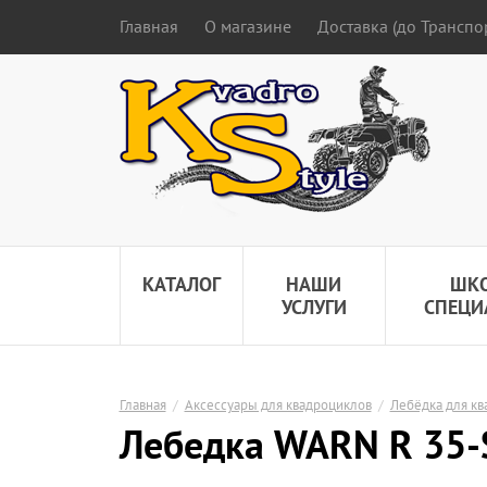
Главная
О магазине
Доставка (до Трансп
КАТАЛОГ
НАШИ
ШК
УСЛУГИ
СПЕЦИ
Главная
/
Аксессуары для квадроциклов
/
Лебёдка для кв
Лебедка WARN R 35-