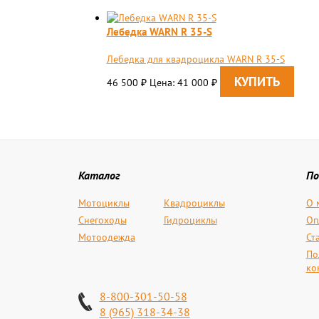
Лебедка WARN R 35-S
Лебедка для квадроцикла WARN R 35-S
46 500
Цена: 41 000
₽
₽
Каталог
По
Мотоциклы
Квадроциклы
О 
Снегоходы
Гидроциклы
Оп
Мотоодежда
Ст
По
ко
8-800-301-50-58
8 (965) 318-34-38