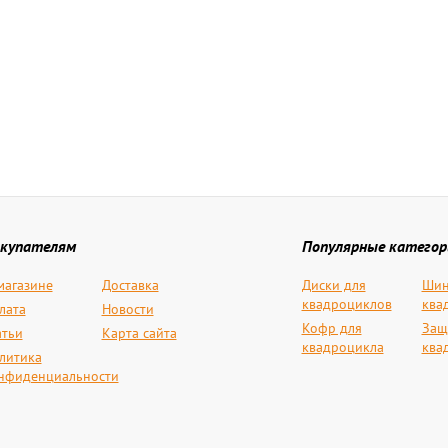
купателям
Популярные категор
магазине
Доставка
Диски для
Шин
квадроциклов
ква
лата
Новости
Кофр для
Защ
атьи
Карта сайта
квадроцикла
ква
литика
нфиденциальности