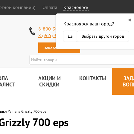
ортной компании)
Оплата
Красноярск
✖
Красноярск ваш город?
Работаем без в
8-800-301-50-58
Наша почта:
89
8 (965) 318-34-38
Да
Выбрать другой город
ЗАКАЗАТЬ ЗВОНОК
ОЛА
АКЦИИ И
КОНТАКТЫ
ЗАД
АЛИСТ
СКИДКИ
ВОП
икл Yamaha Grizzly 700 eps
rizzly 700 eps