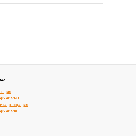
ии
ы для
дроциклов
ита днища для
дроцикла