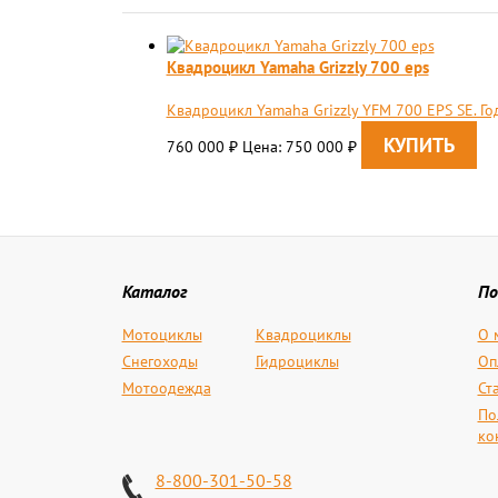
Квадроцикл Yamaha Grizzly 700 eps
Квадроцикл Yamaha Grizzly YFM 700 EPS SE. Г
760 000
Цена: 750 000
₽
₽
Каталог
По
Мотоциклы
Квадроциклы
О 
Снегоходы
Гидроциклы
Оп
Мотоодежда
Ст
По
ко
8-800-301-50-58