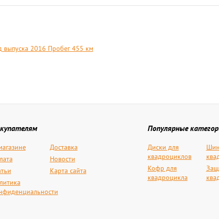
од выпуска 2016 Пробег 455 км
купателям
Популярные категор
магазине
Доставка
Диски для
Шин
квадроциклов
ква
лата
Новости
Кофр для
Защ
атьи
Карта сайта
квадроцикла
ква
литика
нфиденциальности