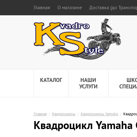
Главная
О магазине
Доставка (до Трансп
КАТАЛОГ
НАШИ
ШК
УСЛУГИ
СПЕЦИ
Главная
/
Квадроциклы
/
Квадроциклы Yamaha
/
Квадроц
Квадроцикл Yamaha G