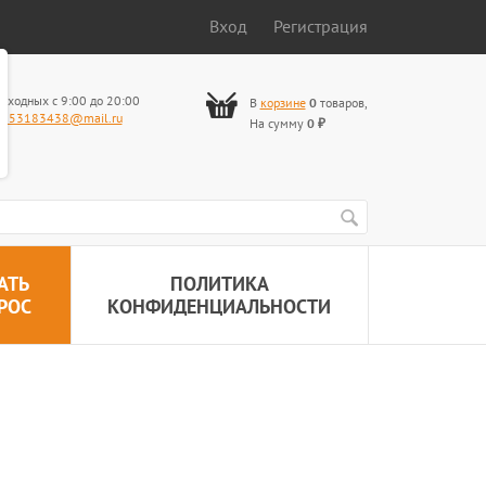
Вход
Регистрация
ыходных с 9:00 до 20:00
В
корзине
0
товаров
,
653183438@mail.ru
На сумму
0
₽
АТЬ
ПОЛИТИКА
РОС
КОНФИДЕНЦИАЛЬНОСТИ