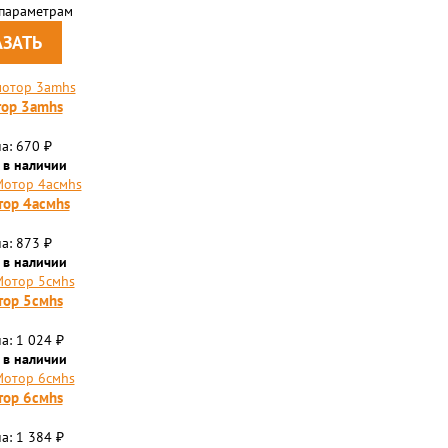
 параметрам
ор 3amhs
а: 670
₽
 в наличии
ор 4aсмhs
а: 873
₽
 в наличии
ор 5смhs
а: 1 024
₽
 в наличии
ор 6смhs
а: 1 384
₽