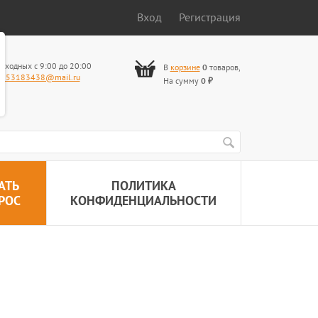
Вход
Регистрация
ыходных с 9:00 до 20:00
В
корзине
0
товаров
,
653183438@mail.ru
На сумму
0
₽
АТЬ
ПОЛИТИКА
РОС
КОНФИДЕНЦИАЛЬНОСТИ