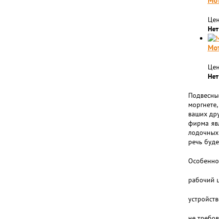
Мот
Цен
Нет
Мо
Цен
Нет
Подвесные
моргнете,
ваших дру
фирма яв
лодочных 
речь буде
Особеннос
рабочий ц
устройств
не требов