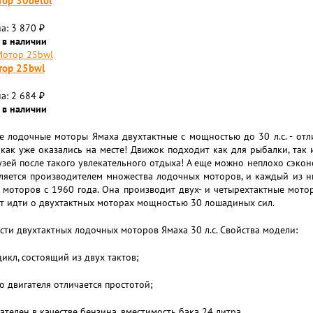
ор 30detol
а: 3 870
₽
 в наличии
тор 25bwl
а: 2 684
₽
 в наличии
 лодочные моторы Ямаха двухтактные с мощностью до 30 л.с. - отли
 как уже оказались на месте! Движок подходит как для рыбалки, так 
зей после такого увлекательного отдыха! А еще можно неплохо сэкон
ляется производителем множества лодочных моторов, и каждый из н
моторов с 1960 года. Она производит двух- и четырехтактные мото
т идти о двухтактных моторах мощностью 30 лошадиных сил.
ти двухтактных лодочных моторов Ямаха 30 л.с. Свойства модели:
икл, состоящий из двух тактов;
о двигателя отличается простотой;
ателен в качестве бензина, вместимость бака 24 литра,