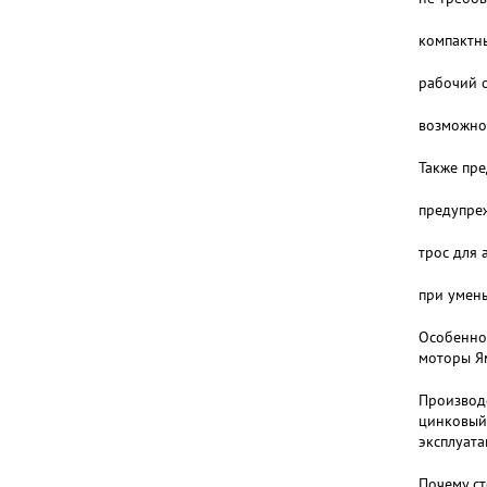
компактны
рабочий о
возможнос
Также пре
предупреж
трос для 
при умен
Особенно
моторы Ям
Производ
цинковый
эксплуата
Почему ст