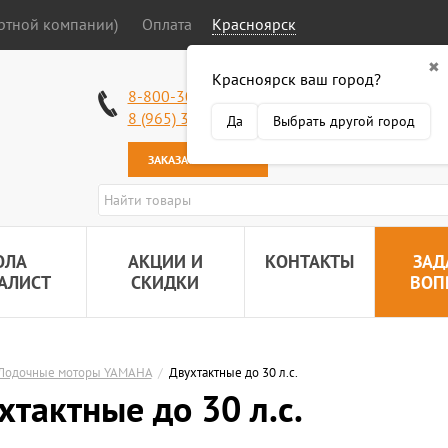
ортной компании)
Оплата
Красноярск
✖
Красноярск ваш город?
Работаем без в
8-800-301-50-58
Наша почта:
89
8 (965) 318-34-38
Да
Выбрать другой город
ЗАКАЗАТЬ ЗВОНОК
ОЛА
АКЦИИ И
КОНТАКТЫ
ЗАД
АЛИСТ
СКИДКИ
ВОП
Лодочные моторы YAMAHA
/
Двухтактные до 30 л.с.
хтактные до 30 л.с.