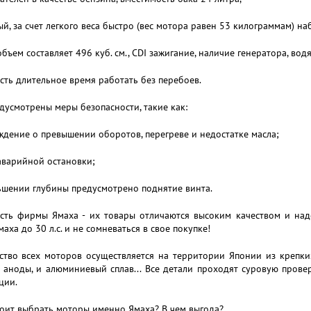
й, за счет легкого веса быстро (вес мотора равен 53 килограммам) н
бъем составляет 496 куб. см., CDI зажигание, наличие генератора, во
ть длительное время работать без перебоев.
дусмотрены меры безопасности, такие как:
дение о превышении оборотов, перегреве и недостатке масла;
аварийной остановки;
ьшении глубины предусмотрено поднятие винта.
сть фирмы Ямаха - их товары отличаются высоким качеством и над
аха до 30 л.с. и не сомневаться в свое покупке!
ство всех моторов осуществляется на территории Японии из крепки
 аноды, и алюминиевый сплав... Все детали проходят суровую прове
ции.
оит выбрать моторы именно Ямаха? В чем выгода?