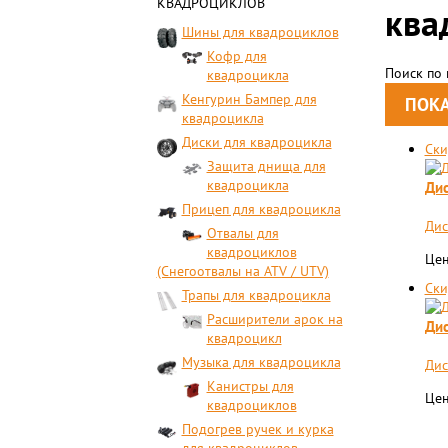
КВАДРОЦИКЛОВ
ква
Шины для квадроциклов
Кофр для
Поиск по
квадроцикла
Кенгурин Бампер для
квадроцикла
Диски для квадроцикла
Ски
Защита днища для
квадроцикла
Дис
Прицеп для квадроцикла
Дис
Отвалы для
квадроциклов
Цен
(Снегоотвалы на ATV / UTV)
Ски
Трапы для квадроцикла
Расширители арок на
Дис
квадроцикл
Музыка для квадроцикла
Дис
Канистры для
Цен
квадроциклов
Подогрев ручек и курка