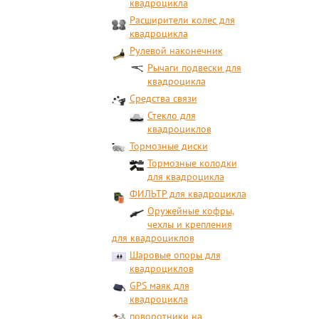
квадроцикла
Расширители колес для
квадроцикла
Рулевой наконечник
Рычаги подвески для
квадроцикла
Средства связи
Стекло для
квадроциклов
Тормозные диски
Тормозные колодки
для квадроцикла
ФИЛЬТР для квадроцикла
Оружейные кофры,
чехлы и крепления
для квадроциклов
Шаровые опоры для
квадроциклов
GPS маяк для
квадроцикла
поворотники на