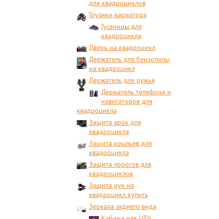
для квадроциклов
Грузики вариатора
Гусеницы для
квадроцикла
Дверь на квадроцикл
Держатель для бензопилы
на квадроцикл
Держатель для ружья
Держатель телефона и
навигаторов для
квадроцикла
Защита арок для
квадроцикла
Защита крыльев для
квадроцикла
Защита порогов для
квадроциклов
Защита рук на
квадроцикл купить
Зеркала заднего вида
Кабина для UTV