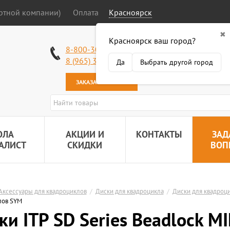
ортной компании)
Оплата
Красноярск
✖
Красноярск ваш город?
Работаем без в
8-800-301-50-58
Наша почта:
89
8 (965) 318-34-38
Да
Выбрать другой город
ЗАКАЗАТЬ ЗВОНОК
ОЛА
АКЦИИ И
КОНТАКТЫ
ЗАД
АЛИСТ
СКИДКИ
ВОП
Аксессуары для квадроциклов
/
Диски для квадроцикла
/
Диски для квадроц
лов SYM
ки ITP SD Series Beadlock M