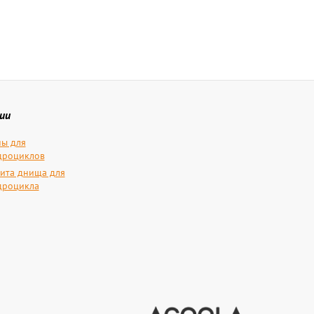
ии
ы для
дроциклов
ита днища для
дроцикла