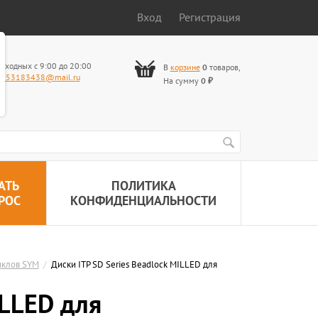
Вход
Регистрация
ыходных с 9:00 до 20:00
В
корзине
0
товаров
,
653183438@mail.ru
На сумму
0
₽
АТЬ
ПОЛИТИКА
РОС
КОНФИДЕНЦИАЛЬНОСТИ
иклов SYM
/
Диски ITP SD Series Beadlock MILLED для
ILLED для