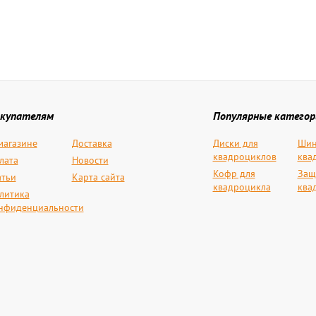
купателям
Популярные категор
магазине
Доставка
Диски для
Шин
квадроциклов
ква
лата
Новости
Кофр для
Защ
атьи
Карта сайта
квадроцикла
ква
литика
нфиденциальности