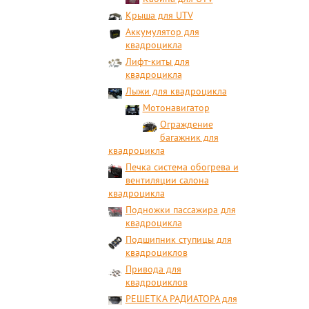
Крыша для UTV
Аккумулятор для
квадроцикла
Лифт-киты для
квадроцикла
Лыжи для квадроцикла
Мотонавигатор
Ограждение
багажник для
квадроцикла
Печка система обогрева и
вентиляции салона
квадроцикла
Подножки пассажира для
квадроцикла
Подшипник ступицы для
квадроциклов
Привода для
квадроциклов
РЕШЕТКА РАДИАТОРА для