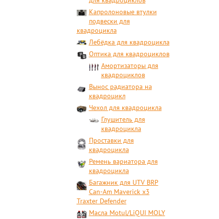
для квадроциклов
Капролоновые втулки
подвески для
квадроцикла
Лебёдка для квадроцикла
Оптика для квадроциклов
Амортизаторы для
квадроциклов
Вынос радиатора на
квадроцикл
Чехол для квадроцикла
Глушитель для
квадроцикла
Проставки для
квадроцикла
Ремень вариатора для
квадроцикла
Багажник для UTV BRP
Can-Am Maverick x3
Traxter Defender
Масла Motul/LiQUI MOLY