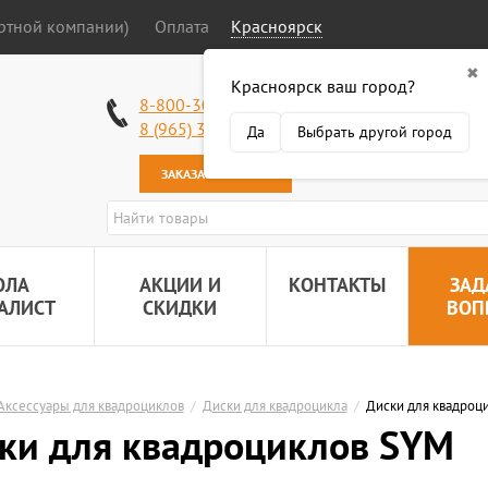
ортной компании)
Оплата
Красноярск
✖
Красноярск ваш город?
Работаем без в
8-800-301-50-58
Наша почта:
89
8 (965) 318-34-38
Да
Выбрать другой город
ЗАКАЗАТЬ ЗВОНОК
ОЛА
АКЦИИ И
КОНТАКТЫ
ЗАД
АЛИСТ
СКИДКИ
ВОП
Аксессуары для квадроциклов
/
Диски для квадроцикла
/
Диски для квадроц
ки для квадроциклов SYM