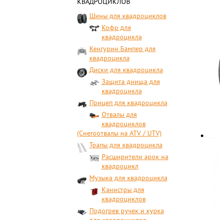
КВАДРОЦИКЛОВ
Шины для квадроциклов
Кофр для
квадроцикла
Кенгурин Бампер для
квадроцикла
Диски для квадроцикла
Защита днища для
квадроцикла
Прицеп для квадроцикла
Отвалы для
квадроциклов
(Снегоотвалы на ATV / UTV)
Трапы для квадроцикла
Расширители арок на
квадроцикл
Музыка для квадроцикла
Канистры для
квадроциклов
Подогрев ручек и курка