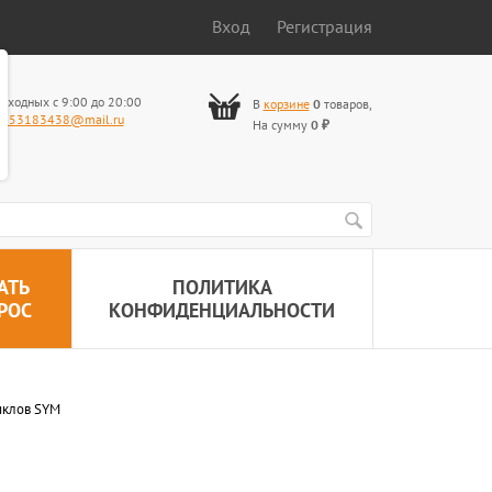
Вход
Регистрация
ыходных с 9:00 до 20:00
В
корзине
0
товаров
,
653183438@mail.ru
На сумму
0
₽
АТЬ
ПОЛИТИКА
РОС
КОНФИДЕНЦИАЛЬНОСТИ
иклов SYM