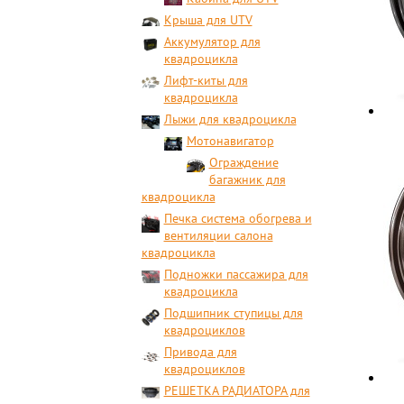
Крыша для UTV
Аккумулятор для
квадроцикла
Лифт-киты для
квадроцикла
Лыжи для квадроцикла
Мотонавигатор
Ограждение
багажник для
квадроцикла
Печка система обогрева и
вентиляции салона
квадроцикла
Подножки пассажира для
квадроцикла
Подшипник ступицы для
квадроциклов
Привода для
квадроциклов
РЕШЕТКА РАДИАТОРА для