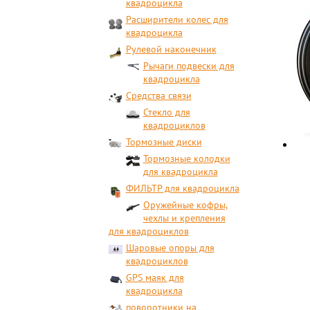
квадроцикла
Расширители колес для
квадроцикла
Рулевой наконечник
Рычаги подвески для
квадроцикла
Средства связи
Стекло для
квадроциклов
Тормозные диски
Тормозные колодки
для квадроцикла
ФИЛЬТР для квадроцикла
Оружейные кофры,
чехлы и крепления
для квадроциклов
Шаровые опоры для
квадроциклов
GPS маяк для
квадроцикла
поворотники на