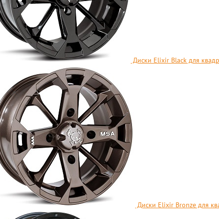
Диски Elixir Black для ква
Диски Elixir Bronze для к