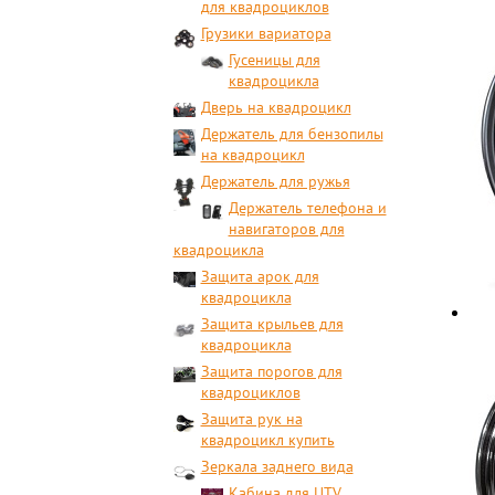
для квадроциклов
Грузики вариатора
Гусеницы для
квадроцикла
Дверь на квадроцикл
Держатель для бензопилы
на квадроцикл
Держатель для ружья
Держатель телефона и
навигаторов для
квадроцикла
Защита арок для
квадроцикла
Защита крыльев для
квадроцикла
Защита порогов для
квадроциклов
Защита рук на
квадроцикл купить
Зеркала заднего вида
Кабина для UTV