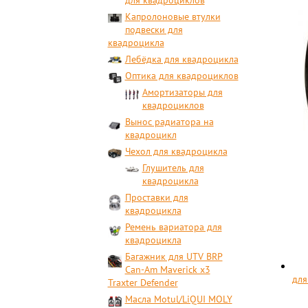
для квадроциклов
Капролоновые втулки
подвески для
квадроцикла
Лебёдка для квадроцикла
Оптика для квадроциклов
Амортизаторы для
квадроциклов
Вынос радиатора на
квадроцикл
Чехол для квадроцикла
Глушитель для
квадроцикла
Проставки для
квадроцикла
Ремень вариатора для
квадроцикла
Багажник для UTV BRP
Can-Am Maverick x3
для
Traxter Defender
Масла Motul/LiQUI MOLY