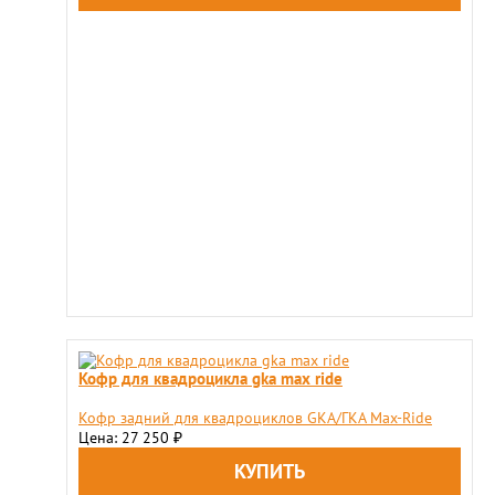
Кофр для квадроцикла gka max ride
​Кофр задний для квадроциклов GKA/ГКА Max-Ride
Цена: 27 250
₽