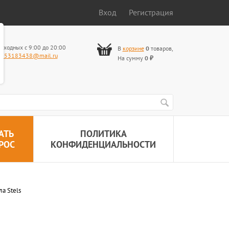
Вход
Регистрация
ыходных с 9:00 до 20:00
В
корзине
0
товаров
,
653183438@mail.ru
На сумму
0
₽
АТЬ
ПОЛИТИКА
РОС
КОНФИДЕНЦИАЛЬНОСТИ
а Stels