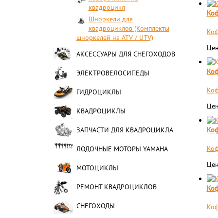
квадроцикл
Коф
Шноркели для
квадроциклов (Комплекты
​Ко
шноркелей на ATV / UTV)
Цен
АКСЕССУАРЫ ДЛЯ СНЕГОХОДОВ
Коф
ЭЛЕКТРОВЕЛОСИПЕДЫ
Коф
ГИДРОЦИКЛЫ
Цен
КВАДРОЦИКЛЫ
Коф
ЗАПЧАСТИ ДЛЯ КВАДРОЦИКЛА
Коф
ЛОДОЧНЫЕ МОТОРЫ YAMAHA
Цен
МОТОЦИКЛЫ
РЕМОНТ КВАДРОЦИКЛОВ
Коф
СНЕГОХОДЫ
​Ко