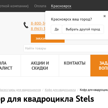
ортной компании)
Оплата
Красноярск
✖
Красноярск ваш город?
Работаем без в
8-800-301-50-58
Наша почта:
89
8 (965) 318-34-38
Да
Выбрать другой город
ЗАКАЗАТЬ ЗВОНОК
ОЛА
АКЦИИ И
КОНТАКТЫ
ЗАД
АЛИСТ
СКИДКИ
ВОП
Аксессуары для квадроциклов
/
Кофр для квадроцикла
/
Кофр для квадроцикл
р для квадроцикла Stels