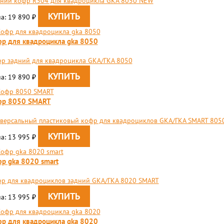
ний кофр R304 для квадроцикла GKA 8050 NEW
а: 19 890
₽
р для квадроцикла gka 8050
р задний для квадроцикла GKA/ГКА 8050
а: 19 890
₽
фр 8050 SMART
версальный пластиковый кофр для квадроциклов GKA/ГКА SMART 805
а: 13 995
₽
р gka 8020 smart
р для квадроциклов задний GKA/ГКА 8020 SMART
а: 13 995
₽
р для квадроцикла gka 8020