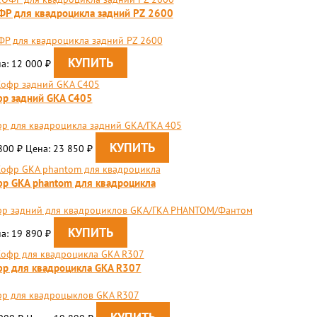
Р для квадроцикла задний PZ 2600
Р для квадроцикла задний PZ 2600
а: 12 000
₽
р задний GKA C405
р для квадроцикла задний GKA/ГКА 405
800
Цена: 23 850
₽
₽
р GKA phantom для квадроцикла
фр задний для квадроциклов GKA/ГКА PHANTOM/Фантом
а: 19 890
₽
р для квадроцикла GKA R307
р для квадроцыклов GKA R307