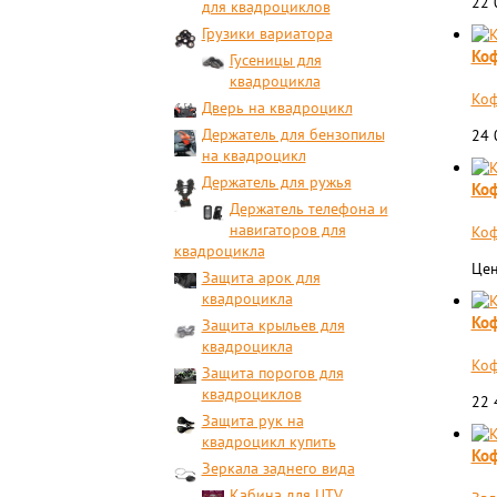
22
для квадроциклов
Грузики вариатора
Коф
Гусеницы для
квадроцикла
Коф
Дверь на квадроцикл
Держатель для бензопилы
24
на квадроцикл
Держатель для ружья
Коф
Держатель телефона и
навигаторов для
Коф
квадроцикла
Цен
Защита арок для
квадроцикла
Коф
Защита крыльев для
квадроцикла
Коф
Защита порогов для
квадроциклов
22
Защита рук на
квадроцикл купить
Коф
Зеркала заднего вида
Кабина для UTV