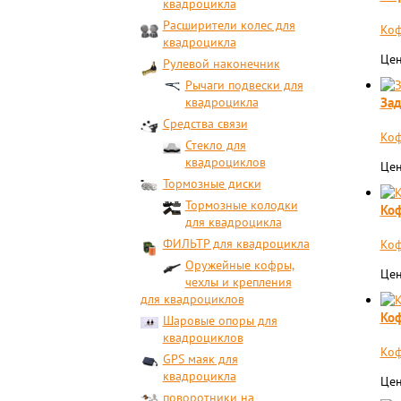
квадроцикла
Расширители колес для
Коф
квадроцикла
Цен
Рулевой наконечник
Рычаги подвески для
Зад
квадроцикла
Средства связи
Коф
Стекло для
квадроциклов
Цен
Тормозные диски
Тормозные колодки
Коф
для квадроцикла
ФИЛЬТР для квадроцикла
Коф
Оружейные кофры,
Цен
чехлы и крепления
для квадроциклов
Коф
Шаровые опоры для
квадроциклов
Коф
GPS маяк для
квадроцикла
Цен
поворотники на