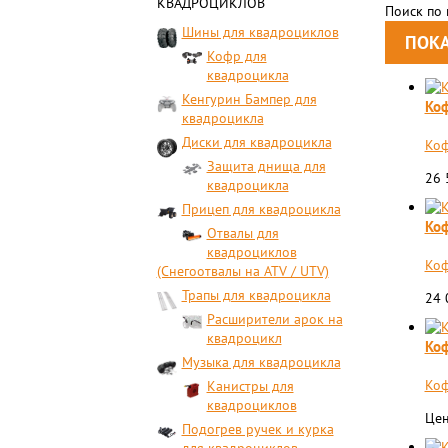
КВАДРОЦИКЛОВ
Поиск по
Шины для квадроциклов
Кофр для
квадроцикла
Кенгурин Бампер для
Коф
квадроцикла
Диски для квадроцикла
Коф
Защита днища для
26
квадроцикла
Прицеп для квадроцикла
Коф
Отвалы для
квадроциклов
Коф
(Снегоотвалы на ATV / UTV)
Трапы для квадроцикла
24
Расширители арок на
квадроцикл
Коф
Музыка для квадроцикла
Коф
Канистры для
квадроциклов
Цен
Подогрев ручек и курка