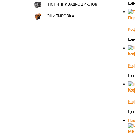
Цен
ТЮНИНГ КВАДРОЦИКЛОВ
ЭКИПИРОВКА
Пер
Коф
Цен
Коф
Коф
Цен
Коф
Коф
Цен
Нов
МН