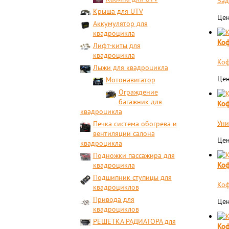
Зад
Крыша для UTV
Цен
Аккумулятор для
квадроцикла
Коф
Лифт-киты для
квадроцикла
Коф
Лыжи для квадроцикла
Цен
Мотонавигатор
Ограждение
багажник для
Ко
квадроцикла
Уни
Печка система обогрева и
вентиляции салона
Цен
квадроцикла
Подножки пассажира для
Коф
квадроцикла
Подшипник ступицы для
Коф
квадроциклов
Привода для
Цен
квадроциклов
РЕШЕТКА РАДИАТОРА для
Коф