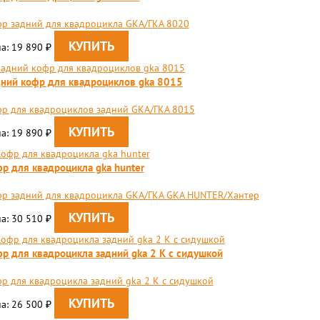
р задний для квадроцикла GKA/ГКА 8020
а: 19 890
₽
ний кофр для квадроциклов gka 8015
р для квадроциклов задний GKA/ГКА 8015
а: 19 890
₽
р для квадроцикла gka hunter
р задний для квадроцикла GKA/ГКА GKA HUNTER/Хантер
а: 30 510
₽
р для квадроцикла задний gka 2 K с сидушкой
р для квадроцикла задний gka 2 K с сидушкой
а: 26 500
₽