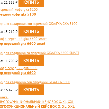
а: 21 555
₽
едний кофр gka 5100
р для квадроциклов передний GKA/ГКА GKA 5100
а: 15 210
₽
р передний gka 6600 smart
р для квадроцикла передний GKA/ГКА 6600 SMART
а: 11 700
₽
р передний gka 6600
р для квадроциклов передний GKA/ГКА 6600
а: 16 470
₽
инка!
ОГОФУНКЦИОНАЛЬНЫЙ КЕЙС BOX X, XL, XXL