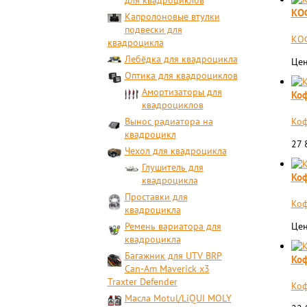
для квадроциклов
КОФ
Капролоновые втулки
подвески для
КОФ
квадроцикла
Лебёдка для квадроцикла
Цен
Оптика для квадроциклов
Амортизаторы для
Коф
квадроциклов
Вынос радиатора на
Коф
квадроцикл
27 
Чехол для квадроцикла
Глушитель для
Коф
квадроцикла
Проставки для
​Ко
квадроцикла
Ремень вариатора для
Цен
квадроцикла
Багажник для UTV BRP
Коф
Can-Am Maverick x3
Traxter Defender
Коф
Масла Motul/LiQUI MOLY